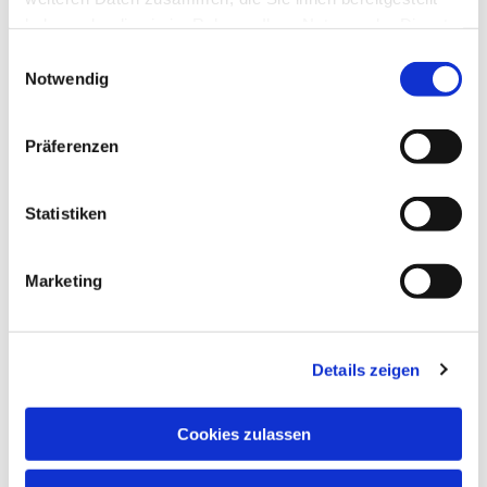
haben oder die sie im Rahmen Ihrer Nutzung der Dienste
gesammelt haben.
Einwilligungsauswahl
Notwendig
Präferenzen
Statistiken
Kommende
Marketing
Gottesdienste und
Veranstaltungen
Details zeigen
Lesen Sie hier mehr darüber, was es in unserer
Gemeinde Neues gibt.
Cookies zulassen