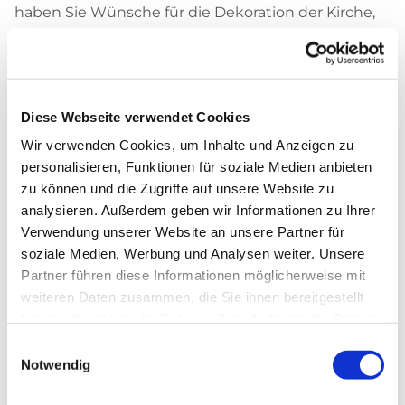
haben Sie Wünsche für die Dekoration der Kirche,
die Musik oder möchten einen Raum für eine
anschließende Feier mit der Familie reservieren.
Diese Webseite verwendet Cookies
Wir verwenden Cookies, um Inhalte und Anzeigen zu
personalisieren, Funktionen für soziale Medien anbieten
zu können und die Zugriffe auf unsere Website zu
analysieren. Außerdem geben wir Informationen zu Ihrer
Verwendung unserer Website an unsere Partner für
Formular zur
soziale Medien, Werbung und Analysen weiter. Unsere
Anmeldung einer
Partner führen diese Informationen möglicherweise mit
weiteren Daten zusammen, die Sie ihnen bereitgestellt
Trauung
haben oder die sie im Rahmen Ihrer Nutzung der Dienste
gesammelt haben.
Einwilligungsauswahl
Hier können Sie Ihre Daten und Informationen an
Notwendig
uns senden und wichtige Dokumente anhängen.