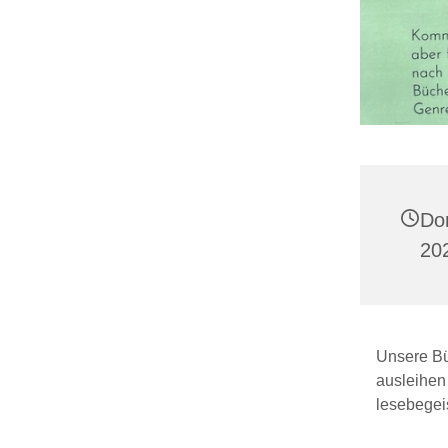
Do
20
Unsere Büc
ausleihen
lesebegeis