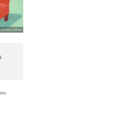
n Andrea Döhrer
4
frei