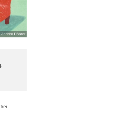
n Andrea Döhrer
4
frei