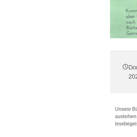
Don
20
Unsere Büc
ausleihen
lesebegeis