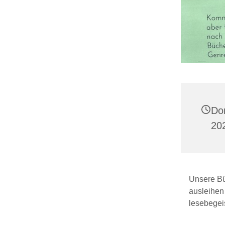
Do
20
Unsere Büc
ausleihen
lesebegeis