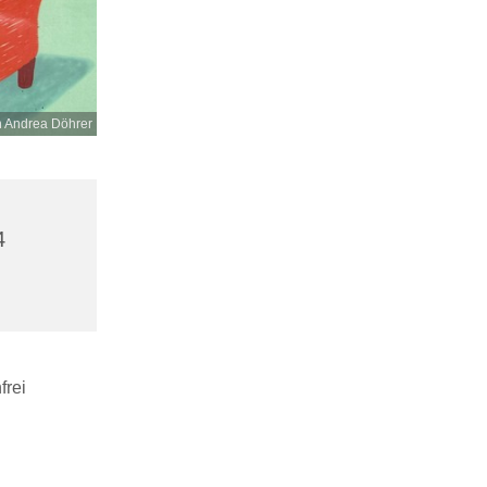
n Andrea Döhrer
4
frei