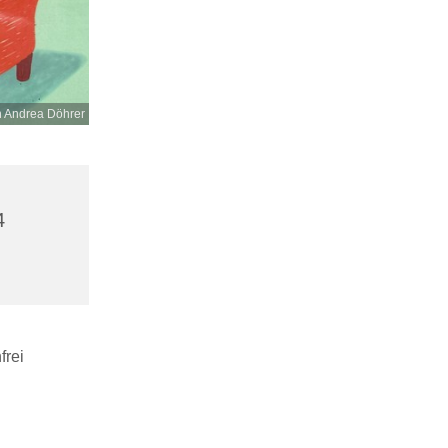
n Andrea Döhrer
4
frei