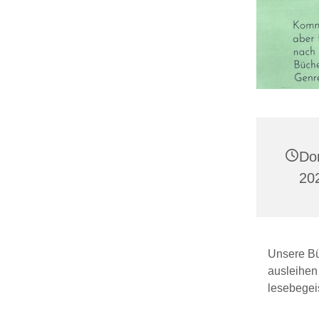
Do
20
Unsere Büc
ausleihen
lesebegeis