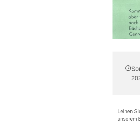
So
20
Leihen Si
unserem B