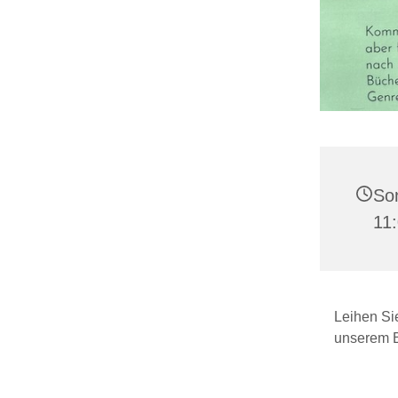
Son
11
Leihen Si
unserem B