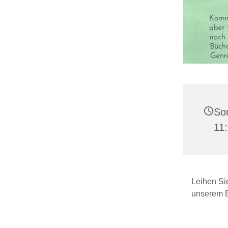
Son
11
Leihen Si
unserem B