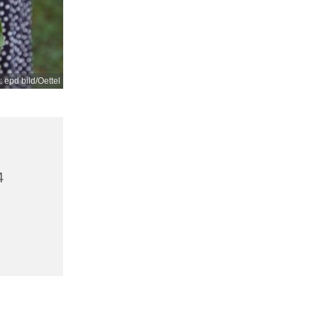
: epd bild/Oettel
4