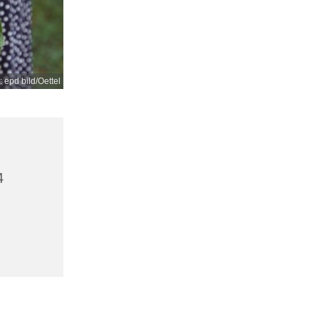
: epd bild/Oettel
4