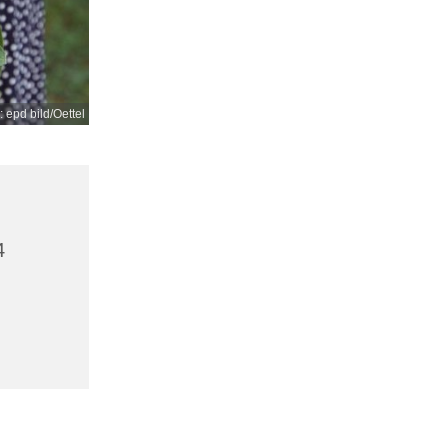
: epd bild/Oettel
4