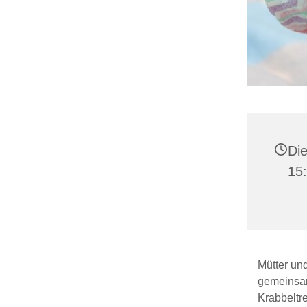
Die
15
Mütter und
gemeinsam
Krabbeltr