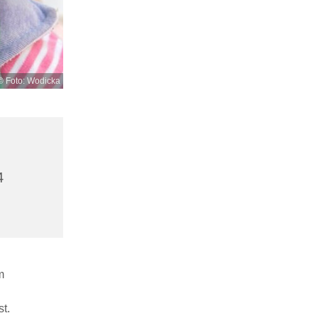
© Foto: Wodicka
4
m
t.