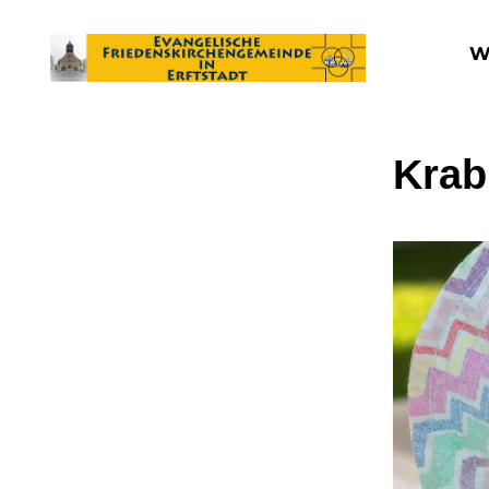
W
Krab