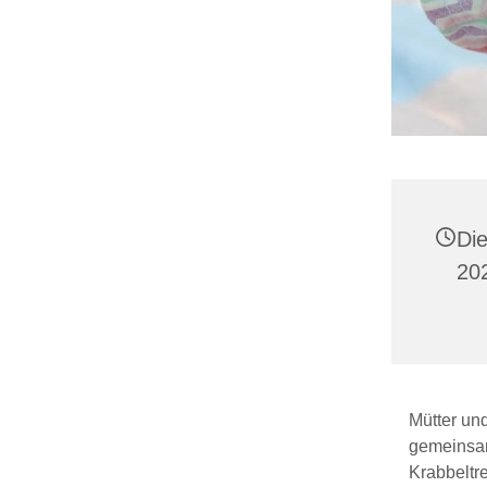
Di
20
Mütter und
gemeinsam
Krabbeltr