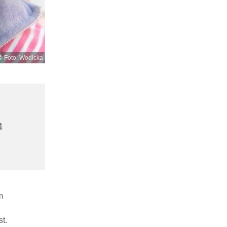
© Foto: Wodicka
4
m
t.