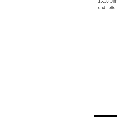
15.30 Uhr 
und nett