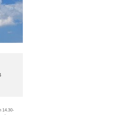
4
n 14.30-