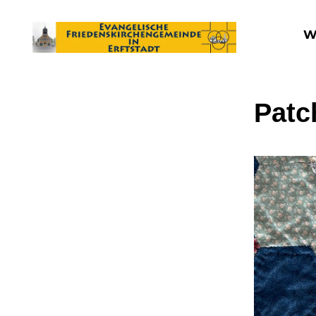
W
Patc