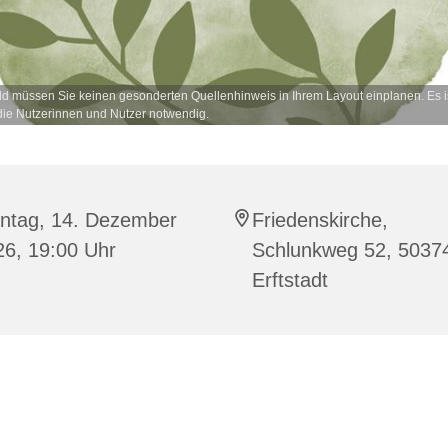
ld müssen Sie keinen gesonderten Quellenhinweis in Ihrem Layout einplanen. Es is
ie Nutzerinnen und Nutzer notwendig.
ntag, 14. Dezember
Friedenskirche,
26, 19:00 Uhr
Schlunkweg 52, 5037
Erftstadt