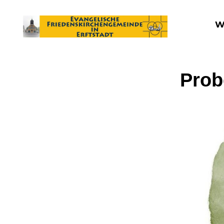
W
Prob