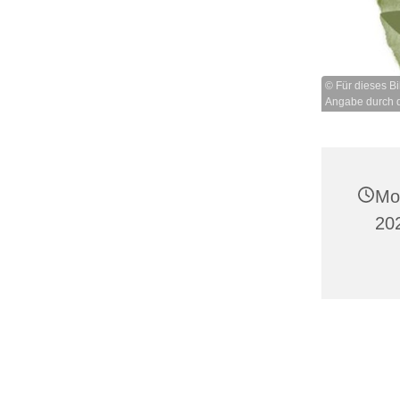
© Für dieses Bi
Angabe durch d
Mo
20