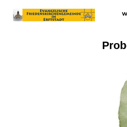
W
Prob