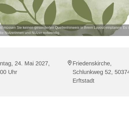
ld müssen Sie keinen gesonderten Quellenhinweis in Ihrem Layout einplanen. Es is
ie Nutzerinnen und Nutzer notwendig.
ntag, 24. Mai 2027,
Friedenskirche,
:00 Uhr
Schlunkweg 52, 5037
Erftstadt