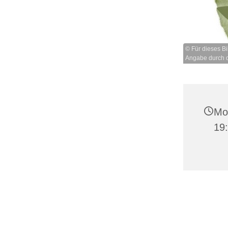
© Für dieses Bi
Angabe durch d
Mo
19