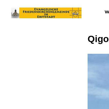
W
Qig