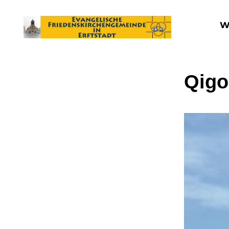
W
Qig