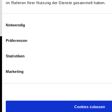
im Rahmen Ihrer Nutzung der Dienste gesammelt haben.
0
Feed
Einwilligungsauswahl
Notwendig
Präferenzen
Statistiken
Schlunkweg 52
Erftstadt, NRW 50374
Marketing
Kontakt aufnehmen
02235 923130
Cookies zulassen
gemeinde@efkgie.de