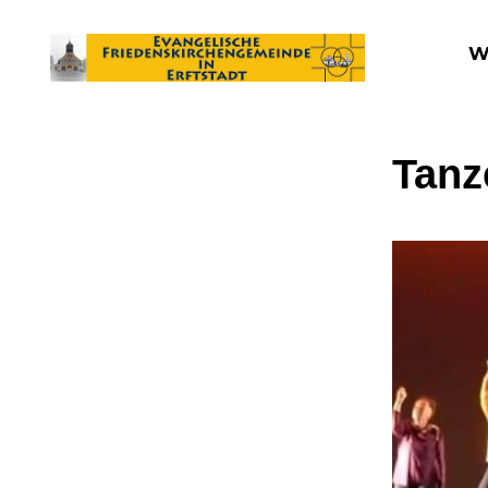
W
Tanz