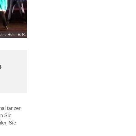
bine Helm-E.-R.
4
mal tanzen
n Sie
ufen Sie